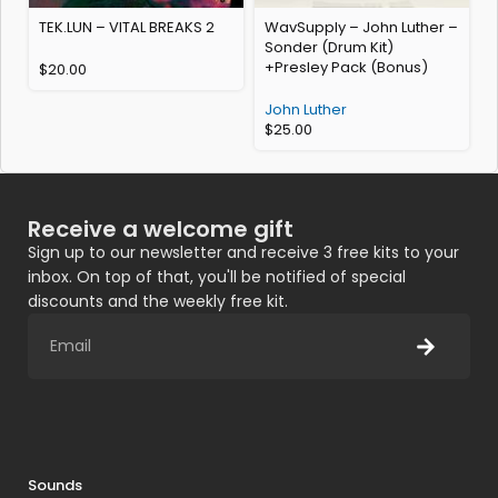
TEK.LUN – VITAL BREAKS 2
WavSupply – John Luther –
m
Sonder (Drum Kit)
+Presley Pack (Bonus)
$
20.00
John Luther
$
25.00
Receive a welcome gift
Sign up to our newsletter and receive 3 free kits to your
inbox. On top of that, you'll be notified of special
discounts and the weekly free kit.
Sounds