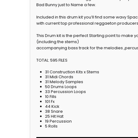
Bad Bunny just to Name a few.
Included in this drum kit you’ll find some wavy Sp
with current top professional reggaeton producers
This Drum kit is the perfect Starting point to mak
(including the stems)
accompanying bass track for the melodies ,percussi
TOTAL: 595 FILES
31 Construction Kits x Stems
31 Midi Chords
31 Melody Samples
50 Drums Loops
33 Percussion Loops
10 Fills
101 Fx
44 Kick
38 Snare
25 Hit Hat
19 Percussion
5 Rolls