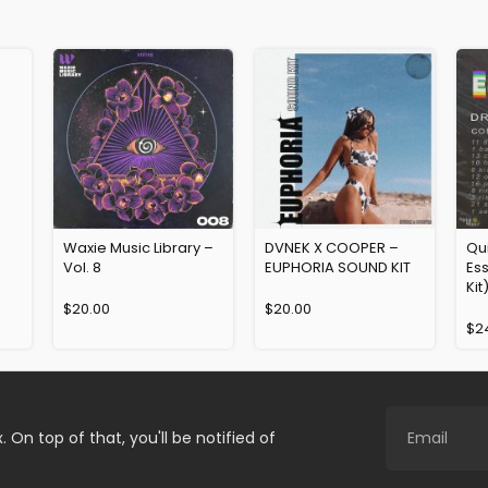
Waxie Music Library –
DVNEK X COOPER –
Qui
Vol. 8
EUPHORIA SOUND KIT
Ess
Kit
$
20.00
$
20.00
$
2
. On top of that, you'll be notified of