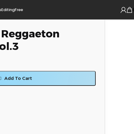
s
Editing
Free
– Reggaeton
ol.3
Add To Cart