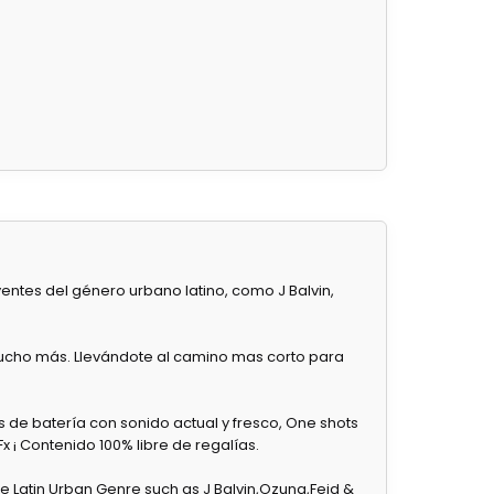
yentes del género urbano latino, como J Balvin,
y mucho más. Llevándote al camino mas corto para
s de batería con sonido actual y fresco, One shots
x ¡ Contenido 100% libre de regalías.
the Latin Urban Genre such as J Balvin,Ozuna,Feid &