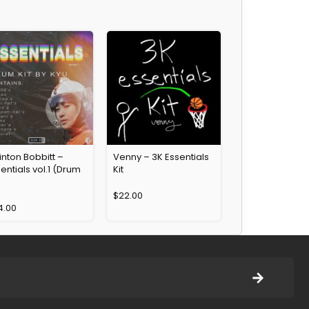
nton Bobbitt –
Venny – 3K Essentials
entials vol.1 (Drum
Kit
)
$
22.00
4.00