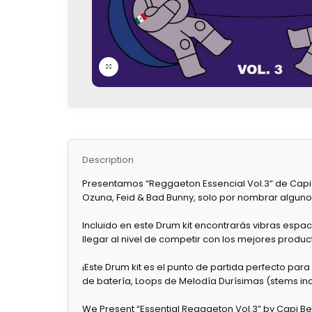
Click to enlarge
Description
Presentamos “Reggaeton Essencial Vol.3” de Capi Be
Ozuna, Feid & Bad Bunny, solo por nombrar alguno
Incluido en este Drum kit encontrarás vibras espa
llegar al nivel de competir con los mejores produ
¡Este Drum kit es el punto de partida perfecto par
de batería, Loops de Melodía Durísimas (stems inclu
We Present “Essential Reggaeton Vol.3” by Capi Beats