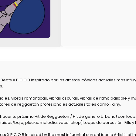
ats X P.C.O.B Inspirado por los artistas icónicos actuales más influ
s.
ciales, vibras románticas, vibras oscuras, vibras de ritmo bailable 
ctores de reggaetón profesionales actuales tales como Tainy.
a hacer tu próximo Hit de Reggaeton / Hit de genero Urbano! con loop
idos/bajo, plucks, melodía, vocal chop) Loops de percusión, Fills y F
 X P.C.O.B Inspired by the most influential current iconic Artist’s of 