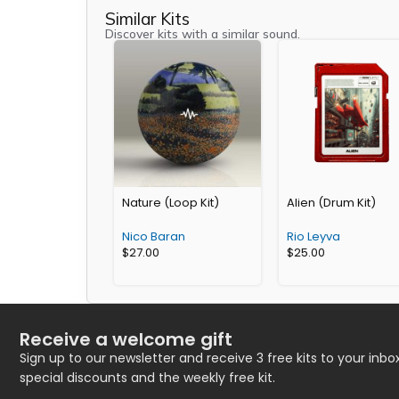
Similar Kits
Discover kits with a similar sound.
Nature (Loop Kit)
Alien (Drum Kit)
Nico Baran
Rio Leyva
$
27.00
$
25.00
Receive a welcome gift
Sign up to our newsletter and receive 3 free kits to your inbox
special discounts and the weekly free kit.