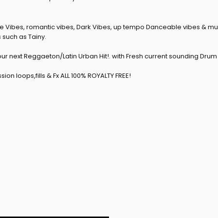
ace Vibes, romantic vibes, Dark Vibes, up tempo Danceable vibes & mu
 such as Tainy.
e your next Reggaeton/Latin Urban Hit!. with Fresh current sounding D
on loops,fills & Fx ALL 100% ROYALTY FREE!