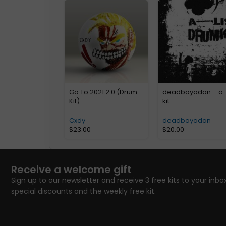
Go To 2021 2.0 (Drum
deadboyadan – a-l
Kit)
kit
Cxdy
deadboyadan
$
23.00
$
20.00
Receive a welcome gift
Sign up to our newsletter and receive 3 free kits to your inbox
special discounts and the weekly free kit.