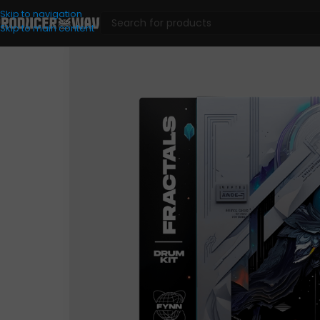
Skip to navigation
Skip to main content
Drum Kits
/
Fynn Fractals (Drum Kit)