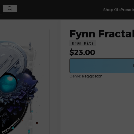
Shop
Kits
Preset
Fynn Fracta
Drum Kits
$
23.00
Genre:
Reggaeton