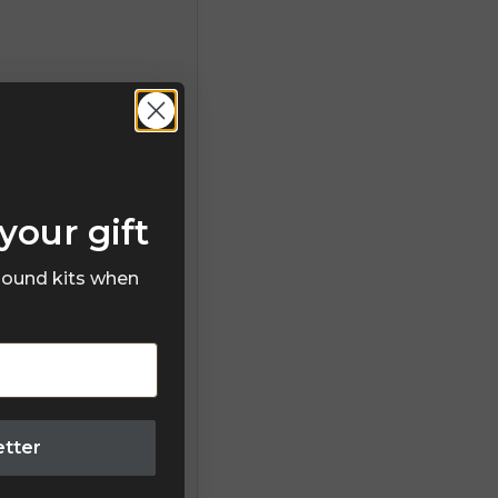
your gift
 sound kits when
etter