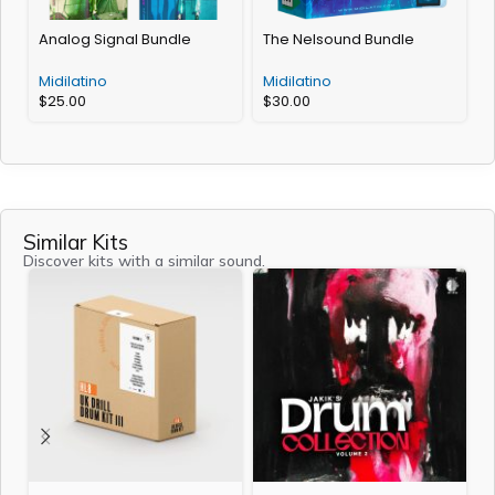
Analog Signal Bundle
The Nelsound Bundle
S
Midilatino
Midilatino
$
25.00
$
30.00
M
Similar Kits
Discover kits with a similar sound.