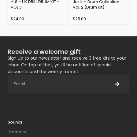
HL8 – UK DRILL DRUM KIT –
Jakik – Drum Collection
K
VOL 3
Vol. 2 (Drum Kit)
$
24.00
$
25.00
Receive a welcome gift
Sign up to our newsletter and receive 3 free kits to your
inbox. On top of that, you'll be notified of special
discounts and the weekly free kit.
Sounds
Drum Kits