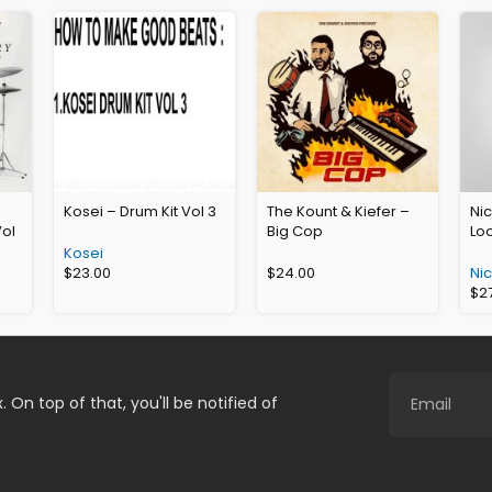
Kosei – Drum Kit Vol 3
The Kount & Kiefer –
Nic
Vol
Big Cop
Loo
Kosei
$
23.00
$
24.00
Nic
$
2
. On top of that, you'll be notified of