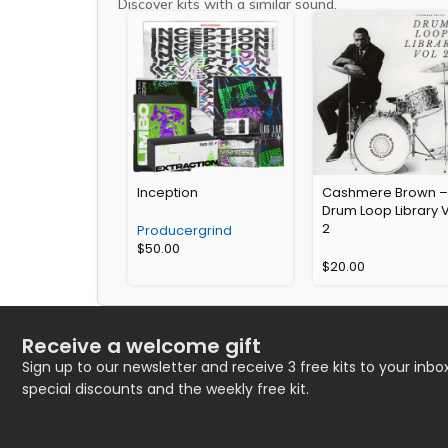
Discover kits with a similar sound.
Inception
Cashmere Brown –
Drum Loop Library 
2
Producergrind
$
50.00
$
20.00
Receive a welcome gift
Sign up to our newsletter and receive 3 free kits to your inbox
special discounts and the weekly free kit.