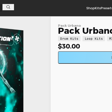
Shop
Kits
Preset
Pack Urbano
Pack Urbano
Drum Kits
Loop Kits
M
$
30.00