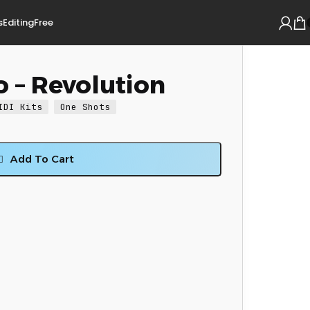
s
Editing
Free
 – Revolution
IDI Kits
One Shots
Add To Cart