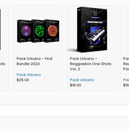
Pack Urbano – First
Pack Urbano –
Pa
ots
Bundle 2023
Reggaeton One Shots
Re
Vol. 2
Pac
Pack Urbano
$
25.00
Pack Urbano
Pa
$
16.00
$
1