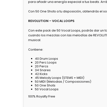
para añadir una energía especial a tus beats. Arrá
Con 50 One Shots a tu disposición, obtendrás el so
REVOLUTION – VOCAL LOOPS
Con este pack de 50 Vocal Loops, podrás dar un t
cuando los mezclas con las melodías de REVOLUTION.
musical.
Contiene:
40 Drum Loops
20 Perc Loops
20 Percs
34 Snares
42 Kicks
45 Melody Loops (STEMS + MIDI)
50 MIDI (Melodias / Composiciones)
50 One Shots
50 Vocal Loops
100% Royalty Free