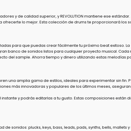
adores y de calidad superior, y REVOLUTION mantiene ese estándar.
 ofrecerte lo mejor. Esta colección de drums te proporcionará los s
eñadas para que puedas crear fácilmente tu próximo beat exitoso. L
 gran banco de sonidos listos para cualquier proyecto musical. Cada 
cto del sample. Ahorra tiempo y dinero utilizando estas melodías pa
en una amplia gama de estilos, ideales para experimentar sin fin. Pa
iones más innovadoras y populares de los últimos meses, aseguran
 instante y podrás editarlas a tu gusto. Estas composiciones están d
ad de sonidos: plucks, keys, bass, leads, pads, synths, bells, malle