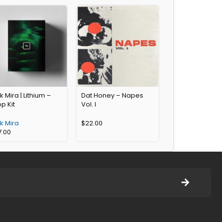
k Mira | Lithium –
Dat Honey – Napes
p Kit
Vol. I
k Mira
$
22.00
7.00