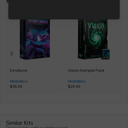
You May Also Like…
Emotions
Vision Sample Pack
M
R
Midilatino
Midilatino
$
35.00
$
20.00
M
Similar Kits
Discover kits with a similar sound.