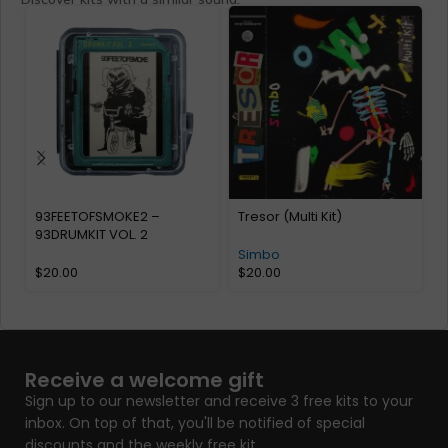
93FEETOFSMOKE2 –
Tresor (Multi Kit)
Y
93DRUMKIT VOL. 2
Simbo
$
20.00
$
20.00
Receive a welcome gift
Sign up to our newsletter and receive 3 free kits to your
inbox. On top of that, you'll be notified of special
discounts and the weekly free kit.